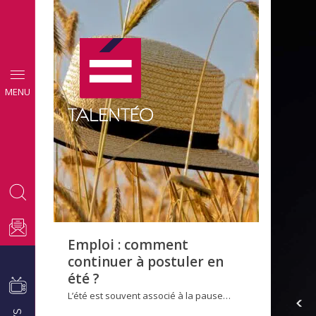
CONSEILS
MENU
EMPLOI
Emploi : comment
continuer à postuler en
été ?
L’été est souvent associé à la pause…