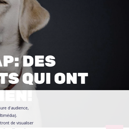
0
P: DES
S QUI ONT
IEN!
sure d'audience,
ltimédia).
ront de visualiser