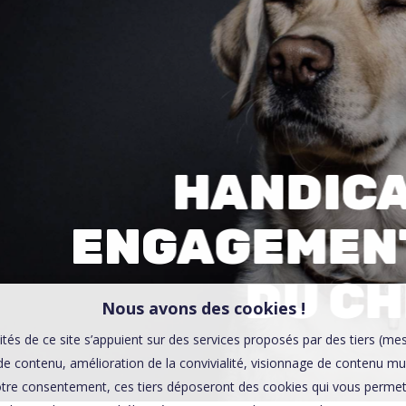
00:0
Affaires sensibles
HANDICA
ENGAGEMENT
DU CH
Nous avons des cookies !
ités de ce site s’appuient sur des services proposés par des tiers (me
e contenu, amélioration de la convivialité, visionnage de contenu mu
tre consentement, ces tiers déposeront des cookies qui vous permett