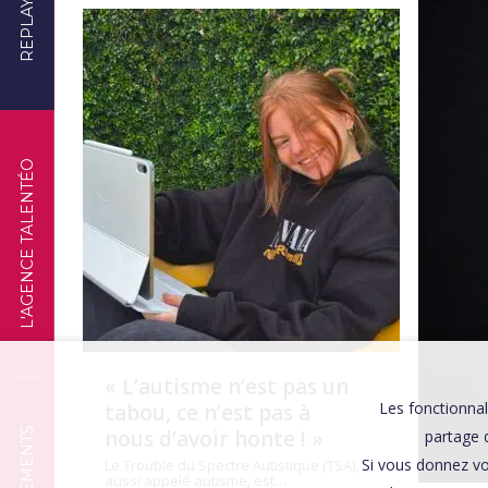
REPLAYS
TÉMOIGNAGES
L'AGENCE TALENTÉO
« L’autisme n’est pas un
Les fonctionnal
tabou, ce n’est pas à
nous d’avoir honte ! »
partage d
Si vous donnez vo
Le Trouble du Spectre Autistique (TSA),
aussi appelé autisme, est…