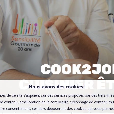
00:0
Affaires sensibles
COOK2JOB
CUISINIER Ê
Nous avons des cookies !
ités de ce site s’appuient sur des services proposés par des tiers (me
e contenu, amélioration de la convivialité, visionnage de contenu mu
tre consentement, ces tiers déposeront des cookies qui vous permett