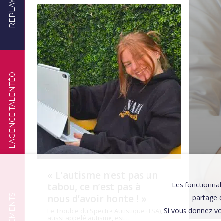
REPLAYS
TÉMOIGNAGES
L'AGENCE TALENTÉO
« L’autisme n’est pas un
Les fonctionnal
tabou, ce n’est pas à
nous d’avoir honte ! »
partage d
Si vous donnez vo
Le Trouble du Spectre Autistique (TSA),
aussi appelé autisme, est…