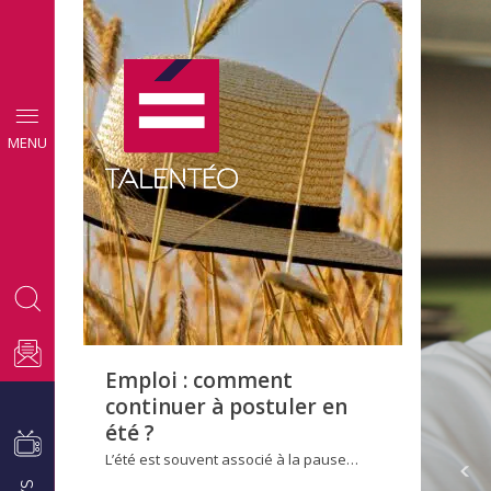
CONSEILS
MENU
EMPLOI
Emploi : comment
continuer à postuler en
été ?
L’été est souvent associé à la pause…