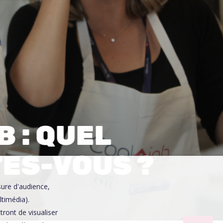
0
 : QUEL
TES-VOUS ?
sure d'audience,
ltimédia).
ront de visualiser