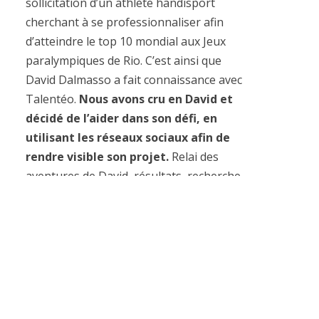
sollicitation d’un athlète handisport
cherchant à se professionnaliser afin
d’atteindre le top 10 mondial aux Jeux
paralympiques de Rio. C’est ainsi que
David Dalmasso a fait connaissance avec
Talentéo.
Nous avons cru en David et
décidé de l’aider dans son défi, en
utilisant les réseaux sociaux afin de
rendre visible son projet.
Relai des
aventures de David, résultats, recherche
de sponsors etc., vous pourrez suivre sur
le blog Talentéo l’ascension de cet
athlète. Mais avant tout chose, il est
temps de vous le présenter!