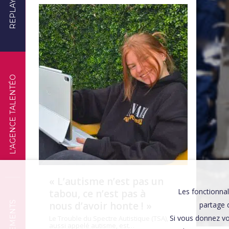
REPLAYS
TÉMOIGNAGES
L'AGENCE TALENTÉO
« L’autisme n’est pas un
Les fonctionnal
tabou, ce n’est pas à
nous d’avoir honte ! »
partage d
Si vous donnez vo
Le Trouble du Spectre Autistique (TSA),
aussi appelé autisme, est…