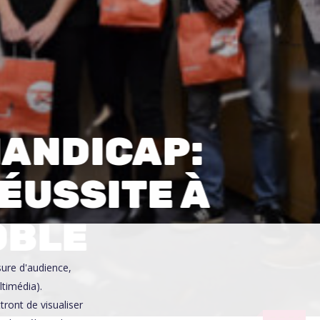
0
HANDICAP:
RÉUSSITE À
OBLE
sure d'audience,
ltimédia).
ront de visualiser