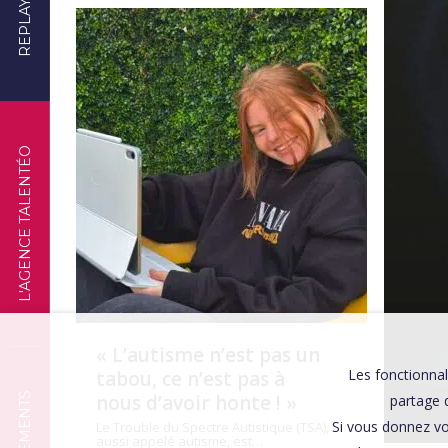
REPLAYS
TÉMOIGNAGES
L'AGENCE TALENTÉO
« L’autisme n’est pas un
Les fonctionnal
tabou, ce n’est pas à
nous d’avoir honte ! »
partage d
Si vous donnez vo
Le Trouble du Spectre Autistique (TSA),
aussi appelé autisme, est…