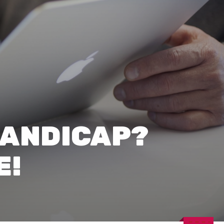
0
HANDICAP?
E!