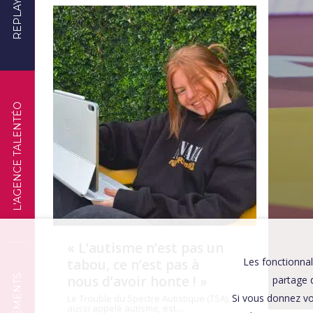
REPLAYS
TÉMOIGNAGES
L'AGENCE TALENTÉO
« L’autisme n’est pas un
Les fonctionnal
tabou, ce n’est pas à
nous d’avoir honte ! »
partage d
Si vous donnez vo
Le Trouble du Spectre Autistique (TSA),
aussi appelé autisme, est…