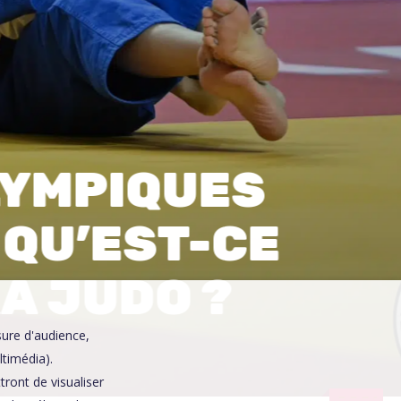
0
LYMPIQUES
 QU’EST-CE
RA JUDO ?
sure d'audience,
ltimédia).
ront de visualiser