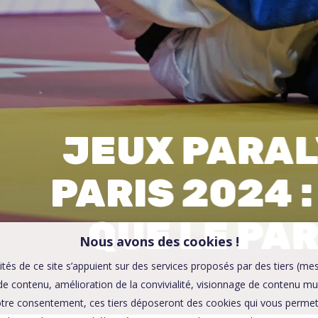
00:0
Affaires sensibles
JEUX PARA
PARIS 2024 :
QUE LE PA
Nous avons des cookies !
ités de ce site s’appuient sur des services proposés par des tiers (me
e contenu, amélioration de la convivialité, visionnage de contenu mu
tre consentement, ces tiers déposeront des cookies qui vous permett