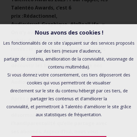
Talentéo Awards, c’est 6
prix : Rédactionnel,
Audiovisuel, Graphique, #InRealLife, «
Nous avons des cookies !
On n’y avait pas pensé », et le Prix du
public. Cette année, un 7e prix a été
Les fonctionnalités de ce site s’appuient sur des services proposés
remis : le coup de cœur du jury. Toutes
par des tiers (mesure d'audience,
les semaines, nous vous invitons à
partage de contenu, amélioration de la convivialité, visionnage de
découvrir les belles initiatives de nos
contenu multimédia).
lauréats
!
Et dans la catégorie
Si vous donnez votre consentement, ces tiers déposeront des
Audiovisuelle,
Floriane Vintras
alias
cookies qui vous permettront de visualiser
@floriane.vnt est l’heureuse lauréate !
directement sur le site du contenu hébergé par ces tiers, de
Après avoir montré son quotidien de
partager les contenus et d'améliorer la
personne en fauteuil roulant, c’est
convivialité, et permettront à Talentéo d'améliorer le site grâce
désormais son expérience de
aux statistiques de fréquentation.
l’handiparentalité qu’elle partage avec
ses abonnés. Aujourd’hui, nous vous