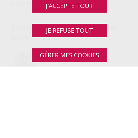
proposons de partir à sa rencontre.
J'ACCEPTE TOUT
Pouvez-vous vous présenter
JE REFUSE TOUT
brièvement ?
GÉRER MES COOKIES