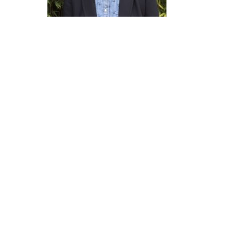
Sylvie Chartier-Gueudet,Directrice
Inclusion et Bien Être.
Sylvie Chartier-Gueudet :
Au
sein
d’Aviva France
, nous ne traitons pas
le handicap comme un sujet à part, mais
comme un élément clé d’une démarche
globale pour l’inclusion de tous les
talents.
Ainsi, nous avons créé en début
d’année
une Direction Inclusion et Bien-
Être au Travail
, dont j’ai pris la