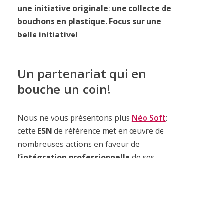
une initiative originale: une collecte de
bouchons en plastique. Focus sur une
belle initiative!
Un partenariat qui en
bouche un coin!
Nous ne vous présentons plus
Néo Soft
:
cette
ESN
de référence met en œuvre de
nombreuses actions en faveur de
l’
intégration professionnelle
de ses
collaborateurs en situation de
handicap
.
Pour aller plus loin l’entreprise a décidé
de s’associer à l’association «
Les
Bouchons d’Amour
» en lançant à