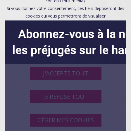
Affaires sensibles
contenu multimédia).
Si vous donnez votre consentement, ces tiers déposeront des
cookies qui vous permettront de visualiser
directement sur le site du contenu hébergé par ces tiers, de
partager les contenus et d'améliorer la
convivialité, et permettront à Talentéo d'améliorer le site grâce
aux statistiques de fréquentation.
J'ACCEPTE TOUT
JE REFUSE TOUT
Qualité de Vie au Travail: l’exemple de
Néo Soft!
GÉRER MES COOKIES
SWIPE UP