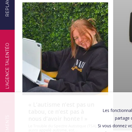
REPLAYS
TÉMOIGNAGES
L'AGENCE TALENTÉO
« L’autisme n’est pas un
Les fonctionnal
tabou, ce n’est pas à
nous d’avoir honte ! »
partage d
Si vous donnez vo
Le Trouble du Spectre Autistique (TSA),
aussi appelé autisme, est…