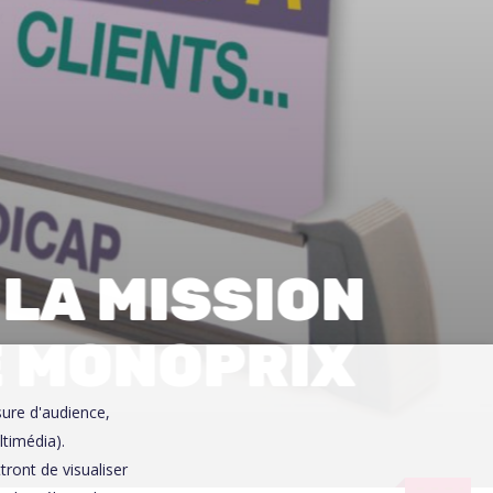
0
LA MISSION
E MONOPRIX
sure d'audience,
ltimédia).
ront de visualiser