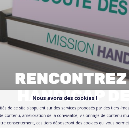
00:0
Affaires sensibles
RENCONTREZ 
HANDICAP D
Nous avons des cookies !
ités de ce site s’appuient sur des services proposés par des tiers (me
e contenu, amélioration de la convivialité, visionnage de contenu mu
tre consentement, ces tiers déposeront des cookies qui vous permett