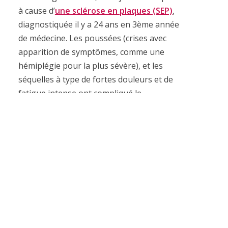
à cause d’
une sclérose en plaques (SEP)
,
diagnostiquée il y a 24 ans en 3ème année
de médecine. Les poussées (crises avec
apparition de symptômes, comme une
hémiplégie pour la plus sévère), et les
séquelles à type de fortes douleurs et de
fatigue intense ont compliqué le
déroulement de mes études. J’ai tenu à les
terminer tout
en suivant en parallèle un
diplôme de journalisme médical
. Je me
suis ainsi reconvertie en journaliste
médicale à temps partiel. J’ai également
une petite activité clinique de psycho-
sexologue depuis cet été.