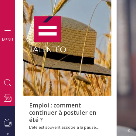
CONSEILS
MENU
EMPLOI
Emploi : comment
continuer à postuler en
été ?
L’été est souvent associé à la pause…