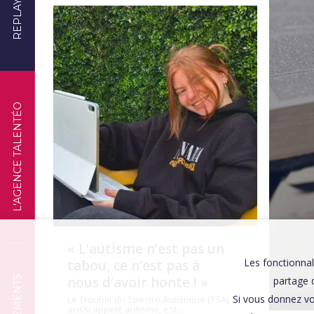
REPLAYS
TÉMOIGNAGES
L'AGENCE TALENTÉO
« L’autisme n’est pas un
Les fonctionnal
tabou, ce n’est pas à
nous d’avoir honte ! »
partage d
Si vous donnez vo
Le Trouble du Spectre Autistique (TSA),
aussi appelé autisme, est…