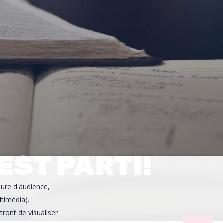
0
EST PARTI!
sure d'audience,
ltimédia).
ront de visualiser