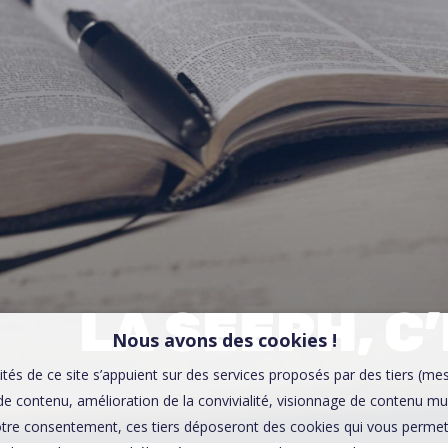
00:0
Affaires sensibles
LA SEEPH, C’
Nous avons des cookies !
ités de ce site s’appuient sur des services proposés par des tiers (me
e contenu, amélioration de la convivialité, visionnage de contenu mu
tre consentement, ces tiers déposeront des cookies qui vous permett