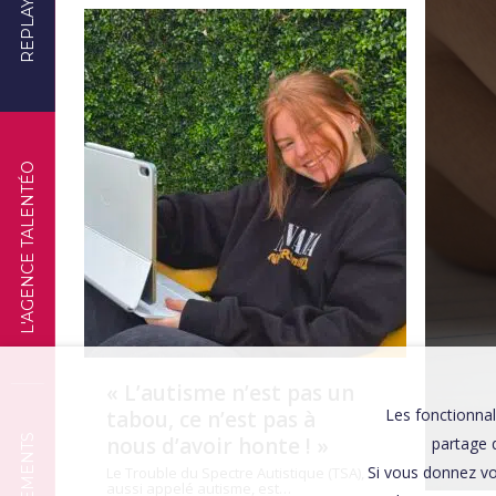
REPLAYS
TÉMOIGNAGES
L'AGENCE TALENTÉO
« L’autisme n’est pas un
Les fonctionnal
tabou, ce n’est pas à
nous d’avoir honte ! »
partage d
Si vous donnez vo
Le Trouble du Spectre Autistique (TSA),
aussi appelé autisme, est…