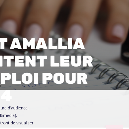
0
T AMALLIA
NTENT LEUR
MPLOI POUR
14
sure d'audience,
ltimédia).
ront de visualiser