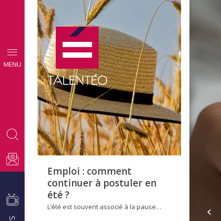
CONSEILS
MENU
EMPLOI
Emploi : comment
continuer à postuler en
été ?
L’été est souvent associé à la pause…