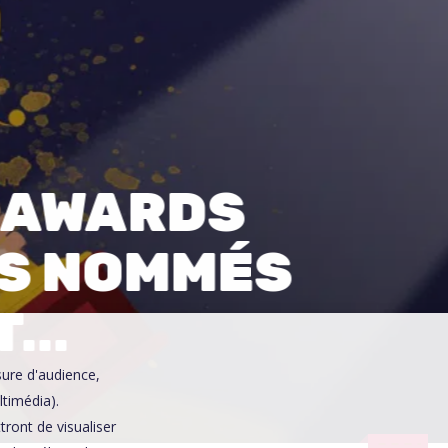
0
 AWARDS
LES NOMMÉS
T…
sure d'audience,
ltimédia).
ront de visualiser