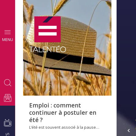
CONSEILS
MENU
EMPLOI
Emploi : comment
continuer à postuler en
été ?
L’été est souvent associé à la pause…