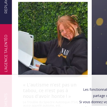
REPLAYS
TÉMOIGNAGES
L'AGENCE TALENTÉO
« L’autisme n’est pas un
Les fonctionnal
tabou, ce n’est pas à
nous d’avoir honte ! »
partage d
Si vous donnez vo
Le Trouble du Spectre Autistique (TSA),
aussi appelé autisme, est…