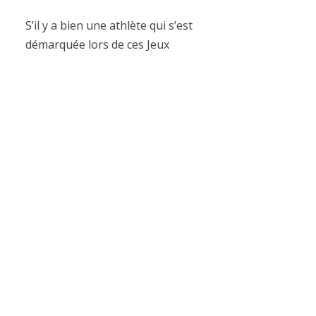
S’il y a bien une athlète qui s’est
démarquée lors de ces Jeux
Paralympiques, c’est bien Marie Amélie Le
Fur. Avec
3 médailles, dont 2 en or,
elle
nous propose un très beau palmarès.
Nous vous proposons de revenir en
images sur sa médaille d’or et ses deux
records du monde en longueur:
https://youtu.be/67HlX1gMKp8
Maxime Thomas, un coup
droit à la médaille!