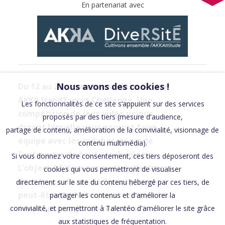
En partenariat avec
Nous avons des cookies !
Du 12 au 24 novembre se déroulera le
AKKA Hand’Esport Challenge. Une
Les fonctionnalités de ce site s’appuient sur des services
compétition de jeux vidéo unique
proposés par des tiers (mesure d'audience,
durant laquelle vous pourrez faire
partage de contenu, amélioration de la convivialité, visionnage de
équipe avec les collaborateurs de
contenu multimédia).
l’entreprise de haute technologie.
Si vous donnez votre consentement, ces tiers déposeront des
L’objectif ? Vous permettre d’entrer
cookies qui vous permettront de visualiser
dans les coulisses de l’entreprise et
directement sur le site du contenu hébergé par ces tiers, de
peut-être de décrocher un emploi. Le
partager les contenus et d'améliorer la
tout sans bouger de chez vous !
convivialité, et permettront à Talentéo d'améliorer le site grâce
aux statistiques de fréquentation.