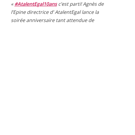
#AtalentEgal10ans
c’est parti! Agnès de
l’Epine directrice d’ AtalentEgal lance la
soirée anniversaire tant attendue de
notre association.
@GroupeSII
partenaire.
pic.twitter.com/sJLwdyvZJw
— Maud
LORANT (@MaudLORANT)
November 30,
2021
La soirée des 10 ans d’AtalentEgal a
démarré en grandes pompes avec
l’arrivée de nombreux invités qui ont un
point commun : tous ont participé
aux
belles avancées réalisées par
l’association.
Et quelles réussites ! Un
premier chiffre ? 180. En effet, ce sont
plus de 180 étudiants
en parcours initial,