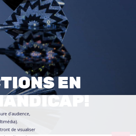
0
CTIONS EN
HANDICAP!
sure d'audience,
ltimédia).
ront de visualiser