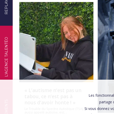
REPLAYS
TÉMOIGNAGES
L'AGENCE TALENTÉO
« L’autisme n’est pas un
Les fonctionnal
tabou, ce n’est pas à
nous d’avoir honte ! »
partage d
Si vous donnez vo
Le Trouble du Spectre Autistique (TSA),
aussi appelé autisme, est…