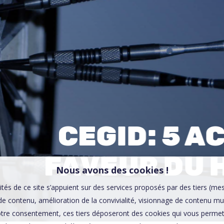
00:0
Affaires sensibles
CEGID: 5 A
FAVEUR DU 
Nous avons des cookies !
ités de ce site s’appuient sur des services proposés par des tiers (me
e contenu, amélioration de la convivialité, visionnage de contenu mu
tre consentement, ces tiers déposeront des cookies qui vous permett