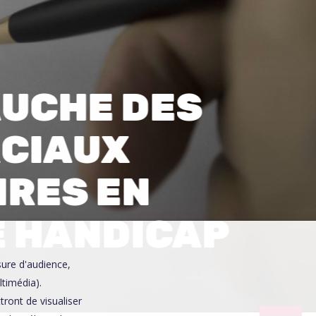
0
AUCHE DES
CIAUX
IRES EN
E HANDICAP
sure d'audience,
ltimédia).
ront de visualiser