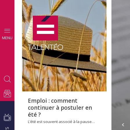
CONSEILS
MENU
EMPLOI
Emploi : comment
continuer à postuler en
été ?
L’été est souvent associé à la pause…