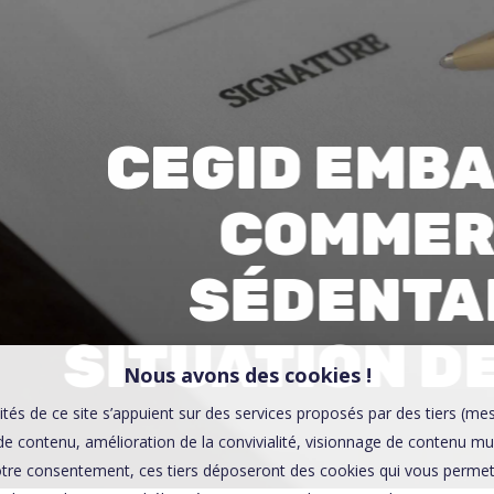
00:0
Affaires sensibles
CEGID EMB
COMMER
SÉDENTA
SITUATION D
Nous avons des cookies !
ités de ce site s’appuient sur des services proposés par des tiers (me
e contenu, amélioration de la convivialité, visionnage de contenu mu
tre consentement, ces tiers déposeront des cookies qui vous permett