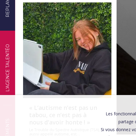
REPLAYS
TÉMOIGNAGES
L'AGENCE TALENTÉO
« L’autisme n’est pas un
Les fonctionnal
tabou, ce n’est pas à
nous d’avoir honte ! »
partage d
Si vous donnez vo
Le Trouble du Spectre Autistique (TSA),
aussi appelé autisme, est…