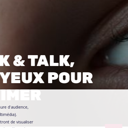
0
K & TALK,
 YEUX POUR
RIMER
sure d'audience,
ltimédia).
ront de visualiser