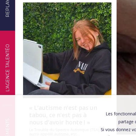
REPLAYS
TÉMOIGNAGES
L'AGENCE TALENTÉO
« L’autisme n’est pas un
Les fonctionnal
tabou, ce n’est pas à
nous d’avoir honte ! »
partage d
Si vous donnez vo
Le Trouble du Spectre Autistique (TSA),
aussi appelé autisme, est…