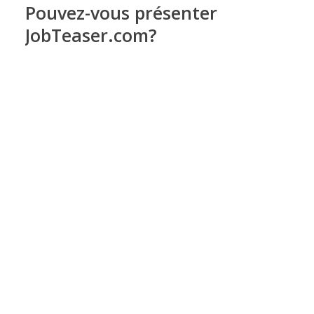
Pouvez-vous présenter
JobTeaser.com?
Avec plus de
270 000 inscrits
issus de
plus de 400 écoles et universités,
JobTeaser.com
est aujourd’hui en France,
le
n°1 du recrutement sur les 20-30 ans
.
Fondée en 2009, notre entreprise a
développé un
innovant
dans l’univers du
recrutement en rassemblant les
étudiants/jeunes diplômés, les
entreprises et les écoles/universités sur
une même plateforme
.
Notre plateforme est en effet le premier