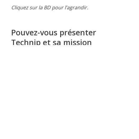
Cliquez sur la BD pour l’agrandir.
Pouvez-vous présenter
Technip et sa mission
handicap?
Technip est un
leader mondial
du
management de projets, de l’ingénierie et
de la construction pour l’industrie de
l’énergie.
Nous comptons 38 000 collaborateurs
dans le monde. Nous sommes présents
dans 48 pays et intervenons sur 3
segments: infrastructures sous-marines