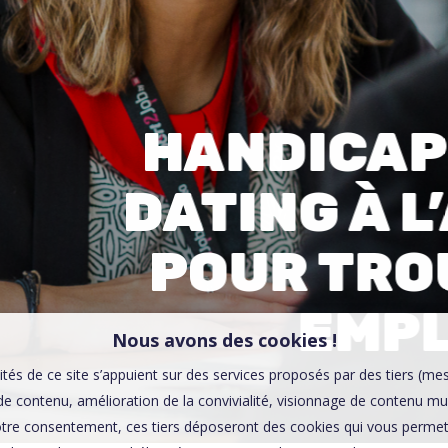
00:0
Affaires sensibles
HANDICAP
DATING À 
POUR TRO
EMPL
Nous avons des cookies !
ités de ce site s’appuient sur des services proposés par des tiers (me
e contenu, amélioration de la convivialité, visionnage de contenu mu
tre consentement, ces tiers déposeront des cookies qui vous permett