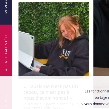
REPLAYS
TÉMOIGNAGES
L'AGENCE TALENTÉO
« L’autisme n’est pas un
Les fonctionnal
tabou, ce n’est pas à
nous d’avoir honte ! »
partage d
Si vous donnez vo
Le Trouble du Spectre Autistique (TSA),
aussi appelé autisme, est…