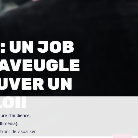
0
: UN JOB
L’AVEUGLE
UVER UN
OI!
sure d'audience,
ltimédia).
ront de visualiser