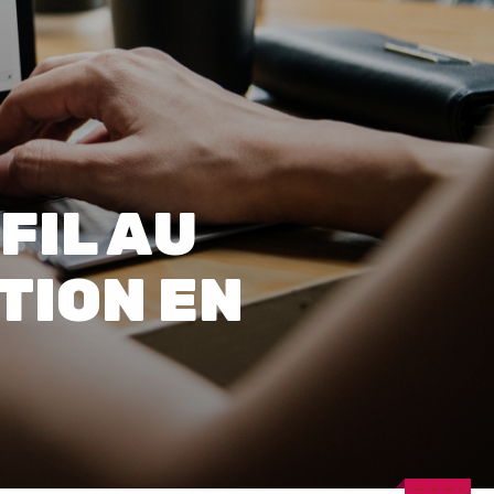
0
FIL AU
TION EN