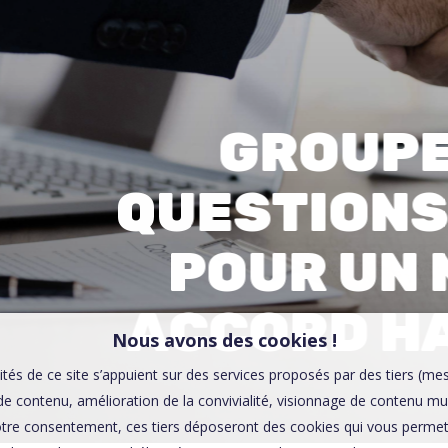
00:0
Affaires sensibles
GROUPE 
QUESTIONS
POUR UN
ACCORD H
Nous avons des cookies !
ités de ce site s’appuient sur des services proposés par des tiers (me
e contenu, amélioration de la convivialité, visionnage de contenu mu
tre consentement, ces tiers déposeront des cookies qui vous permett