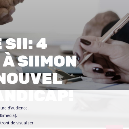
0
SII: 4
 À SIIMON
 NOUVEL
ANDICAP!
sure d'audience,
ltimédia).
ront de visualiser