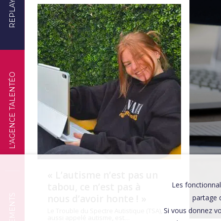
REPLAYS
TÉMOIGNAGES
L'AGENCE TALENTÉO
« L’autisme n’est pas un
Les fonctionnal
tabou, ce n’est pas à
nous d’avoir honte ! »
partage d
Si vous donnez vo
Le Trouble du Spectre Autistique (TSA),
aussi appelé autisme, est…