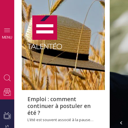
CONSEILS
MENU
EMPLOI
Emploi : comment
continuer à postuler en
été ?
L’été est souvent associé à la pause…