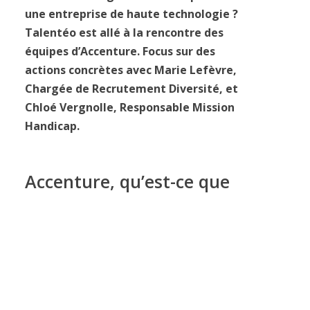
une entreprise de haute technologie ?
Talentéo est allé à la rencontre des
équipes d’Accenture. Focus sur des
actions concrètes avec Marie Lefèvre,
Chargée de Recrutement Diversité, et
Chloé Vergnolle, Responsable Mission
Handicap.
Accenture, qu’est-ce que
c’est ?
Marie Lefèvre, Chargée de
Recrutement Diversité
: Accenture, c’est
avant tout une communauté de plus de
505 000 talents qui innovent ensemble