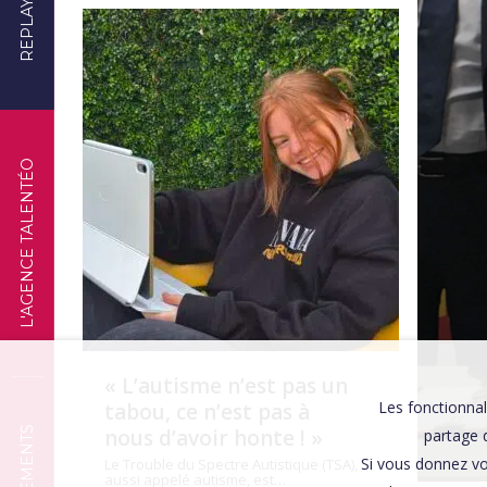
REPLAYS
TÉMOIGNAGES
L'AGENCE TALENTÉO
« L’autisme n’est pas un
Les fonctionnal
tabou, ce n’est pas à
nous d’avoir honte ! »
partage d
Si vous donnez vo
Le Trouble du Spectre Autistique (TSA),
aussi appelé autisme, est…