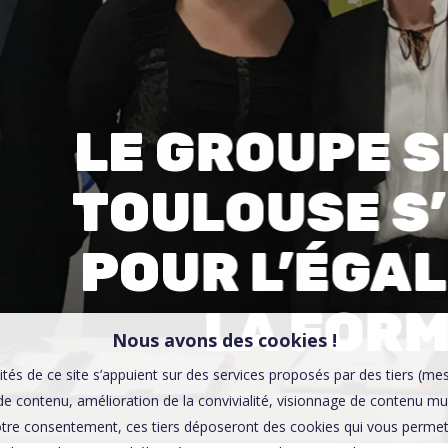
00:0
Affaires sensibles
LE GROUPE SI
TOULOUSE S
POUR L’ÉGAL
LA FOR
Nous avons des cookies !
ités de ce site s’appuient sur des services proposés par des tiers (me
e contenu, amélioration de la convivialité, visionnage de contenu mu
tre consentement, ces tiers déposeront des cookies qui vous permett