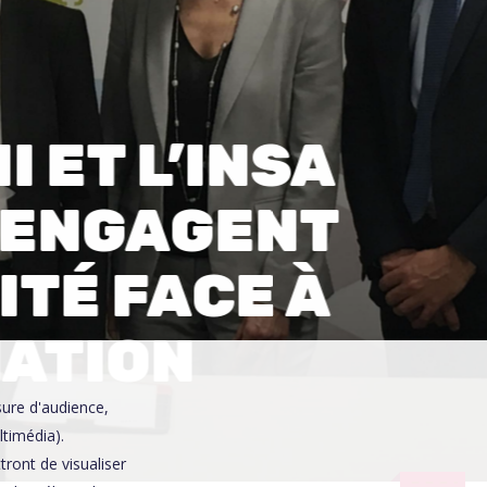
0
I ET L’INSA
’ENGAGENT
ITÉ FACE À
MATION
sure d'audience,
ltimédia).
ront de visualiser