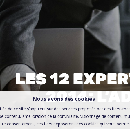
00:0
Affaires sensibles
LES 12 EXPE
2014: L’
Nous avons des cookies !
ités de ce site s’appuient sur des services proposés par des tiers (me
e contenu, amélioration de la convivialité, visionnage de contenu mu
tre consentement, ces tiers déposeront des cookies qui vous permett