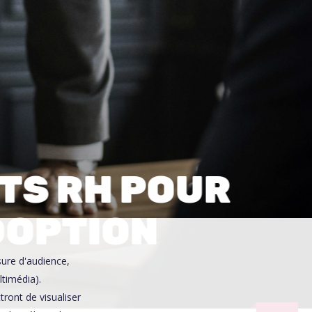
0
RTS RH POUR
ADOPTION
sure d'audience,
ltimédia).
ront de visualiser