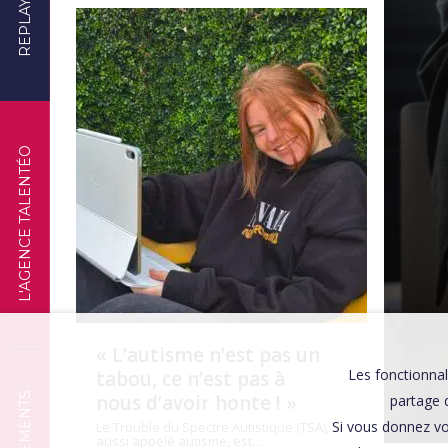
REPLAYS
TÉMOIGNAGES
L'AGENCE TALENTÉO
« L’autisme n’est pas un
Les fonctionnal
tabou, ce n’est pas à
nous d’avoir honte ! »
partage d
Si vous donnez vo
Le Trouble du Spectre Autistique (TSA),
aussi appelé autisme, est…