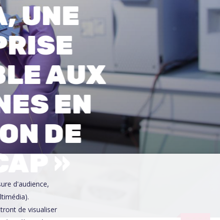
A, UNE
0
PRISE
BLE AUX
NES EN
ION DE
CAP »
sure d'audience,
ltimédia).
ront de visualiser