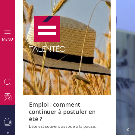
CONSEILS
MENU
EMPLOI
Emploi : comment
continuer à postuler en
été ?
L’été est souvent associé à la pause…