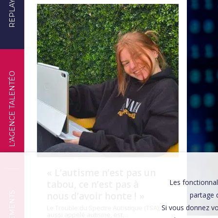
REPLAYS
TÉMOIGNAGES
L'AGENCE TALENTÉO
« L’autisme n’est pas un
Les fonctionnal
tabou, ce n’est pas à
nous d’avoir honte ! »
partage d
Si vous donnez vo
Le Trouble du Spectre Autistique (TSA),
aussi appelé autisme, est…