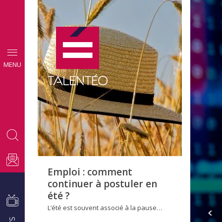
CONSEILS
MENU
EMPLOI
Emploi : comment
continuer à postuler en
été ?
L’été est souvent associé à la pause…