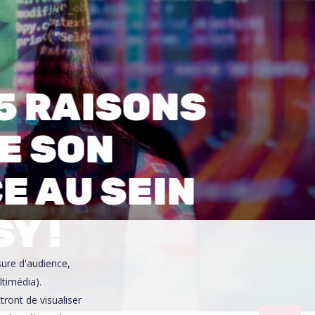
0
 5 RAISONS
RE SON
E AU SEIN
Y !
sure d'audience,
ltimédia).
ront de visualiser