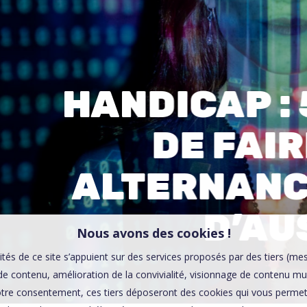
00:0
Affaires sensibles
HANDICAP :
DE FAI
ALTERNANC
D’AUS
Nous avons des cookies !
ités de ce site s’appuient sur des services proposés par des tiers (me
e contenu, amélioration de la convivialité, visionnage de contenu mu
tre consentement, ces tiers déposeront des cookies qui vous permett