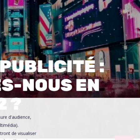
0
PUBLICITÉ :
ES-NOUS EN
2 ?
sure d'audience,
ltimédia).
ront de visualiser