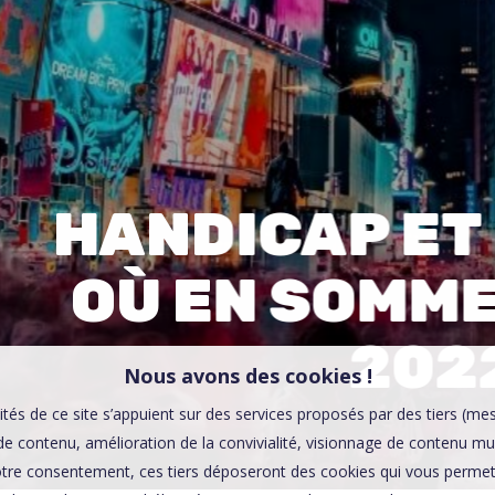
00:0
Affaires sensibles
HANDICAP ET 
OÙ EN SOMM
202
Nous avons des cookies !
ités de ce site s’appuient sur des services proposés par des tiers (me
e contenu, amélioration de la convivialité, visionnage de contenu mu
tre consentement, ces tiers déposeront des cookies qui vous permett