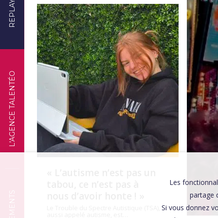
REPLAYS
TÉMOIGNAGES
L'AGENCE TALENTÉO
« L’autisme n’est pas un
Les fonctionnal
tabou, ce n’est pas à
nous d’avoir honte ! »
partage d
Si vous donnez vo
Le Trouble du Spectre Autistique (TSA),
aussi appelé autisme, est…