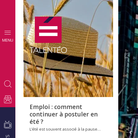
CONSEILS
MENU
EMPLOI
Emploi : comment
continuer à postuler en
été ?
L’été est souvent associé à la pause…