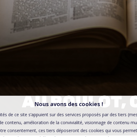
00:0
Affaires sensibles
AU BOULOT,
Nous avons des cookies !
ités de ce site s’appuient sur des services proposés par des tiers (me
e contenu, amélioration de la convivialité, visionnage de contenu mu
tre consentement, ces tiers déposeront des cookies qui vous permett