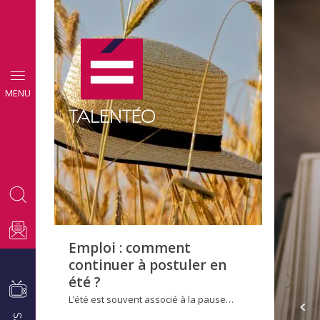
CONSEILS
MENU
EMPLOI
Emploi : comment
continuer à postuler en
été ?
L’été est souvent associé à la pause…