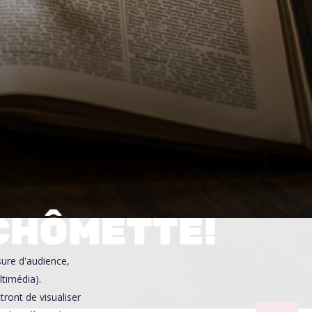
0
 CHÔMETTE!
sure d'audience,
ltimédia).
ront de visualiser