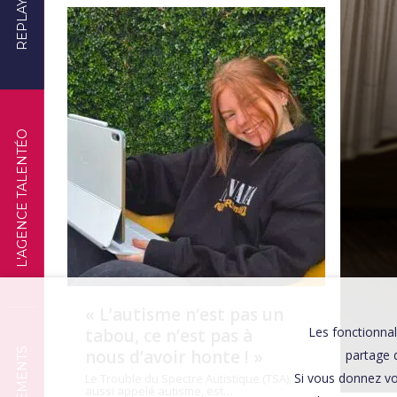
REPLAYS
TÉMOIGNAGES
L'AGENCE TALENTÉO
« L’autisme n’est pas un
Les fonctionnal
tabou, ce n’est pas à
nous d’avoir honte ! »
partage d
Si vous donnez vo
Le Trouble du Spectre Autistique (TSA),
aussi appelé autisme, est…