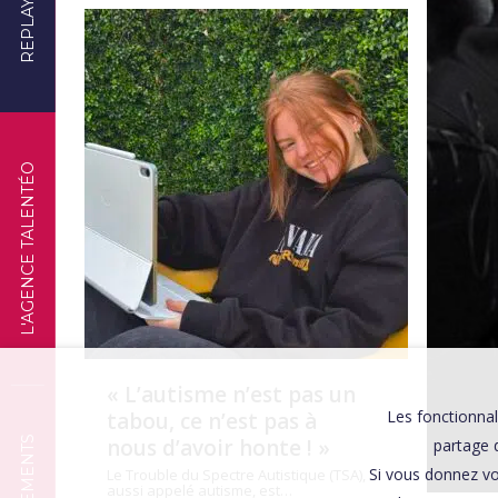
REPLAYS
TÉMOIGNAGES
L'AGENCE TALENTÉO
« L’autisme n’est pas un
Les fonctionnal
tabou, ce n’est pas à
nous d’avoir honte ! »
partage d
Si vous donnez vo
Le Trouble du Spectre Autistique (TSA),
aussi appelé autisme, est…