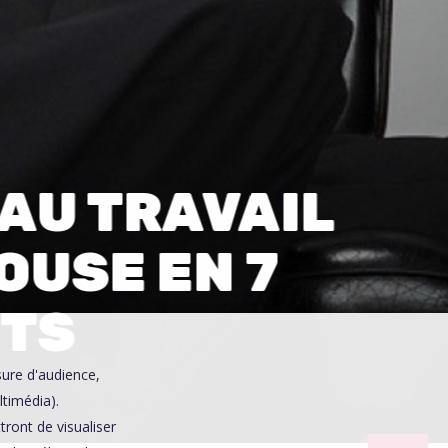
0
 AU TRAVAIL
OUSE EN 7
NTS
sure d'audience,
ltimédia).
ront de visualiser