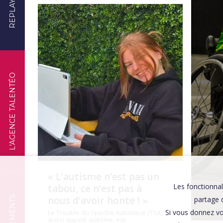
REPLAYS
TÉMOIGNAGES
L'AGENCE TALENTÉO
« L’autisme n’est pas un
Les fonctionnal
tabou, ce n’est pas à
nous d’avoir honte ! »
partage d
Si vous donnez vo
Le Trouble du Spectre Autistique (TSA),
aussi appelé autisme, est…