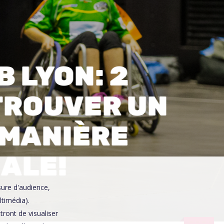
0
 LYON: 2
TROUVER UN
 MANIÈRE
NALE!
sure d'audience,
ltimédia).
ront de visualiser