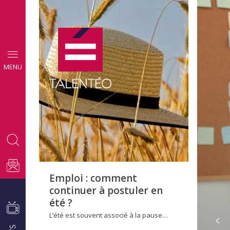
CONSEILS
MENU
EMPLOI
Emploi : comment
continuer à postuler en
été ?
L’été est souvent associé à la pause…