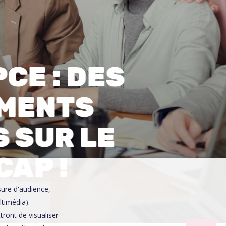
0
CE : DES
MENTS
 SUR LE
CAP !
sure d'audience,
ltimédia).
ront de visualiser