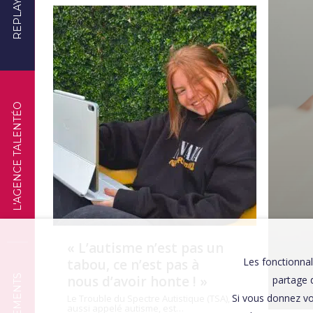
REPLAYS
TÉMOIGNAGES
L'AGENCE TALENTÉO
« L’autisme n’est pas un
Les fonctionnal
tabou, ce n’est pas à
nous d’avoir honte ! »
partage d
Si vous donnez vo
Le Trouble du Spectre Autistique (TSA),
aussi appelé autisme, est…