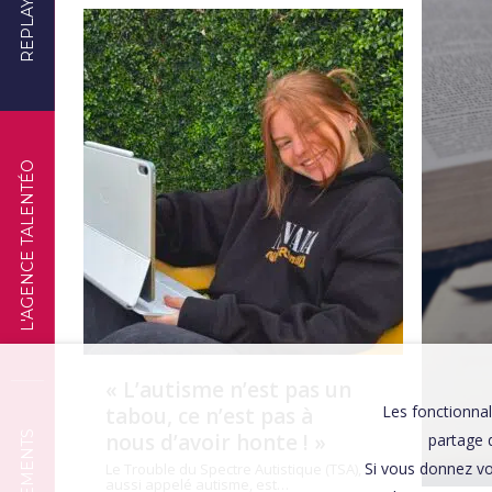
REPLAYS
TÉMOIGNAGES
L'AGENCE TALENTÉO
« L’autisme n’est pas un
Les fonctionnal
tabou, ce n’est pas à
nous d’avoir honte ! »
partage d
Si vous donnez vo
Le Trouble du Spectre Autistique (TSA),
aussi appelé autisme, est…