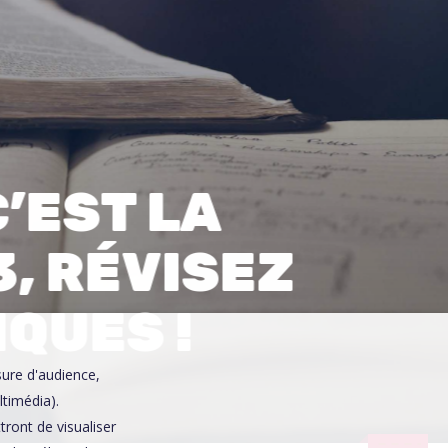
0
C’EST LA
, RÉVISEZ
IQUES !
sure d'audience,
ltimédia).
ront de visualiser