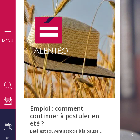
CONSEILS
MENU
EMPLOI
Emploi : comment
continuer à postuler en
été ?
L’été est souvent associé à la pause…