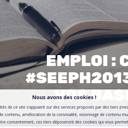
00:0
Affaires sensibles
EMPLOI : 
#SEEPH2013
VOS BAS
Nous avons des cookies !
ités de ce site s’appuient sur des services proposés par des tiers (me
e contenu, amélioration de la convivialité, visionnage de contenu mu
tre consentement, ces tiers déposeront des cookies qui vous permett